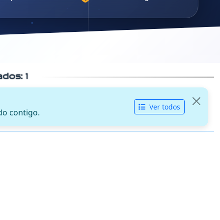
cados:
1
Ver todos
do contigo.