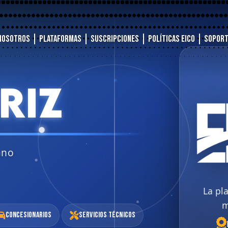
Nosotros
Plataformas
Suscripciones
Políticas EICO
Sopor
RIZ
ano
La pl
m
Concesionarios
Servicios Técnicos