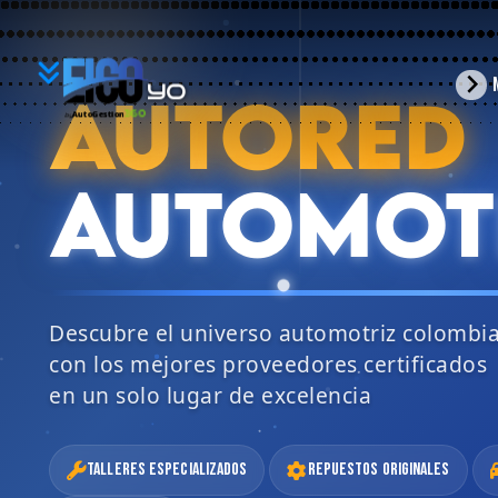
YO
arrow_forward_ios
AUTORED
BUSCO
360
AutoGestion
by
AUTOMOT
Descubre el universo automotriz colombi
con los mejores proveedores certificados
en un solo lugar de excelencia
Talleres Especializados
Repuestos Originales