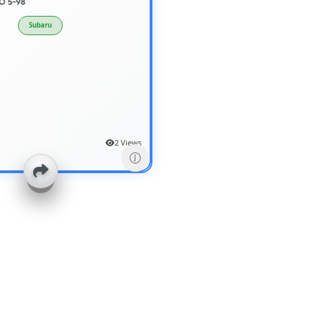
o 5-98
Subaru
2 Views