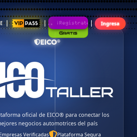
Gratis
¡Regístrate!¡Únete Ya!
te
Ingresa
EICO®
ataforma oficial de EICO® para conectar los
ejores negocios automotrices del país
Empresas Verificadas
Plataforma Segura