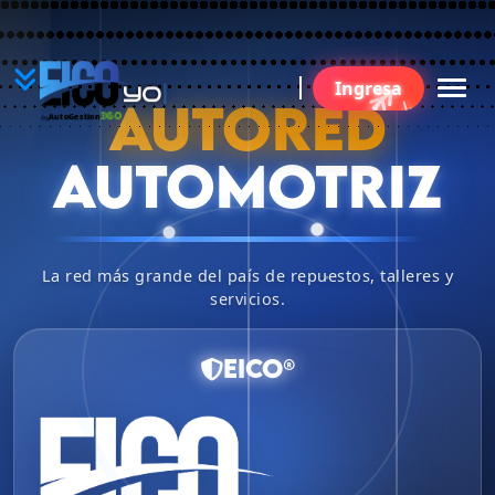
YO
Ingresa
BU
AUTORED
360
AutoGestion
by
AUTOMOTRIZ
La red más grande del país de repuestos, talleres y
servicios.
EICO®