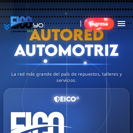
YO
Ingresa
BU
AUTORED
360
AutoGestion
by
AUTOMOTRIZ
La red más grande del país de repuestos, talleres y
servicios.
EICO®