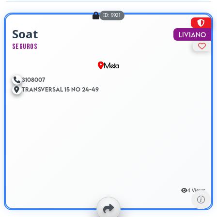
ID: 9921
Soat
Liviano
Seguros
Meta
3108007
Transversal 15 No 24-49
4 Views