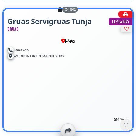
ID: 9912
Gruas Servigruas Tunja
Liviano
Gruas
Meta
3863285
Avenida Oriental No 2-132
4 Views