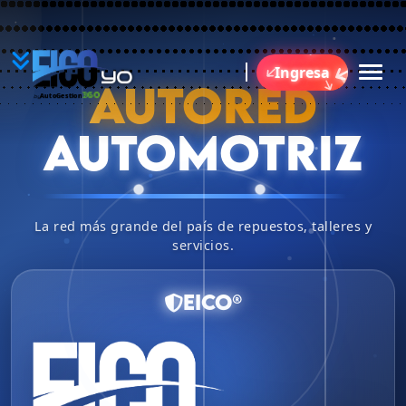
YO
Ingresa
BU
AUTORED
360
AutoGestion
by
AUTOMOTRIZ
La red más grande del país de repuestos, talleres y
servicios.
EICO®