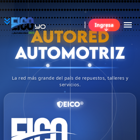
YO
Ingresa
B
AUTORED
360
AutoGestion
by
AUTOMOTRIZ
La red más grande del país de repuestos, talleres y
servicios.
EICO®