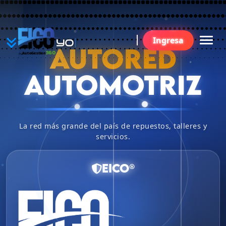
YO
Ingresa
B
AUTORED
360
AutoGestion
by
AUTOMOTRIZ
La red más grande del país de repuestos, talleres y
servicios.
EICO®