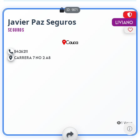
ID: 9871
Javier Paz Seguros
Liviano
Seguros
Cauca
5426211
Carrera 7 No 2 A8
1 Views