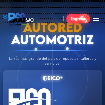
YO
Ingresa
BU
AUTORED
360
AutoGestion
by
AUTOMOTRIZ
La red más grande del país de repuestos, talleres y
servicios.
EICO®