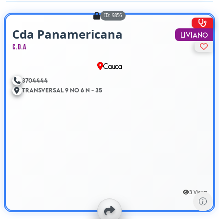
ID: 9856
Cda Panamericana
Liviano
C.D.A
Cauca
3704444
Transversal 9 No 6 N - 35
3 Views