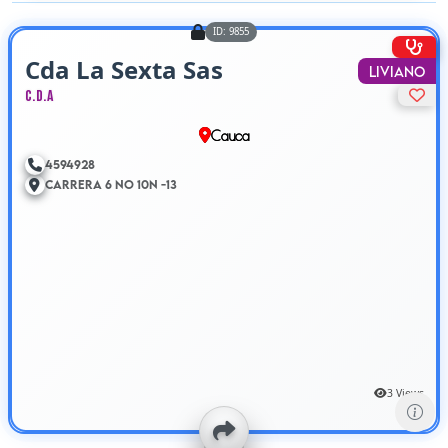
ID: 9855
Cda La Sexta Sas
Liviano
C.D.A
Cauca
4594928
Carrera 6 No 10N -13
3 Views