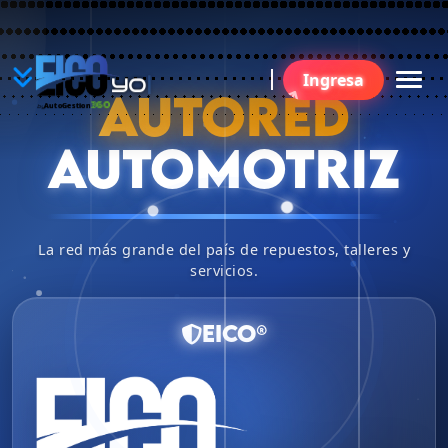
YO
Ingresa
B
AUTORED
360
AutoGestion
by
AUTOMOTRIZ
La red más grande del país de repuestos, talleres y
servicios.
EICO®