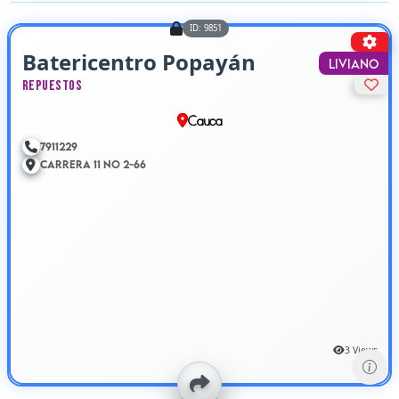
ID: 9851
Batericentro Popayán
Liviano
Repuestos
Cauca
7911229
Carrera 11 No 2-66
3 Views