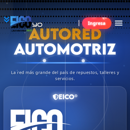
YO
Ingresa
BU
AUTORED
360
AutoGestion
by
AUTOMOTRIZ
La red más grande del país de repuestos, talleres y
servicios.
EICO®