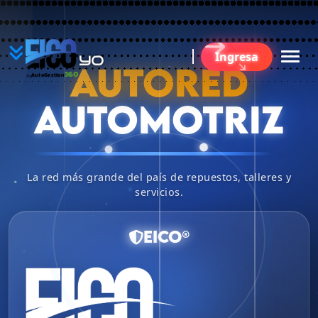
YO
Ingresa
BU
AUTORED
360
AutoGestion
by
AUTOMOTRIZ
La red más grande del país de repuestos, talleres y
servicios.
EICO®