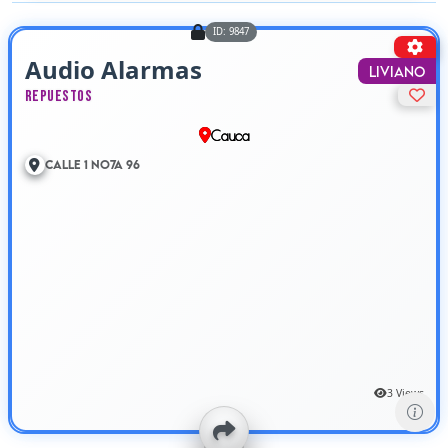
ID: 9847
Audio Alarmas
Liviano
Repuestos
Cauca
Calle 1 No7A 96
3 Views