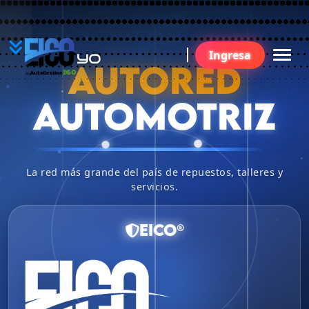
YO
Ingresa
BU
AUTORED
360
AutoGestion
by
AUTOMOTRIZ
La red más grande del país de repuestos, talleres y
servicios.
EICO®