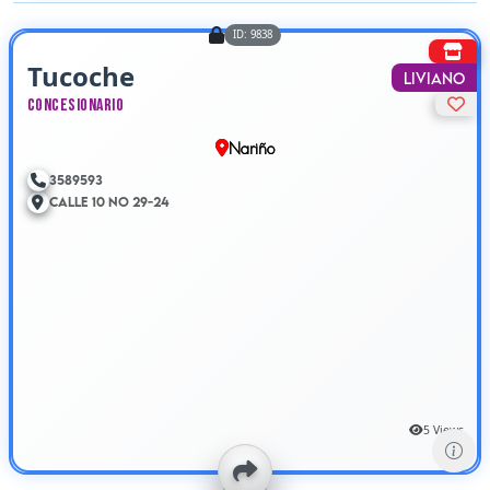
ID: 9838
Tucoche
Liviano
Concesionario
Nariño
3589593
Calle 10 No 29-24
5 Views