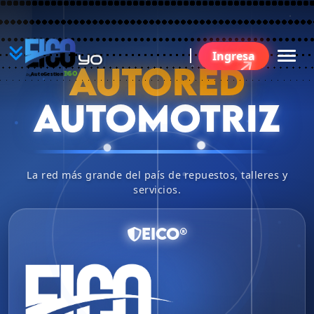
YO
Ingresa
B
AUTORED
360
AutoGestion
by
AUTOMOTRIZ
La red más grande del país de repuestos, talleres y
servicios.
EICO®