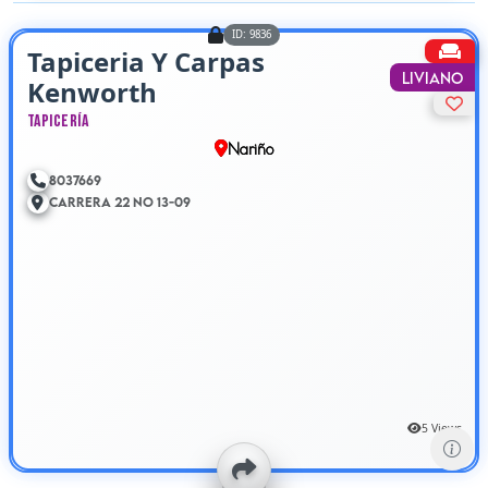
ID: 9836
Tapiceria Y Carpas
Liviano
Kenworth
Tapicería
Nariño
8037669
Carrera 22 No 13-09
5 Views