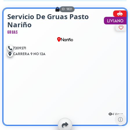
ID: 9831
Servicio De Gruas Pasto
Liviano
Nariño
Gruas
Nariño
7209271
Carrera 9 No 12A
4 Views