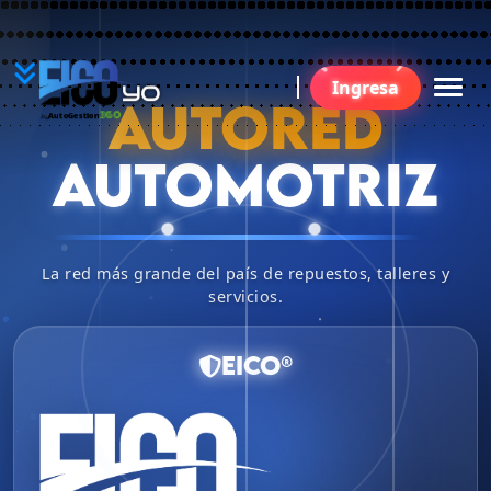
YO
Ingresa
B
AUTORED
360
AutoGestion
by
AUTOMOTRIZ
La red más grande del país de repuestos, talleres y
servicios.
EICO®