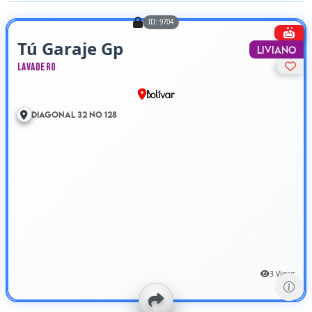
ID: 9704
Tú Garaje Gp
Liviano
Lavadero
Bolívar
Diagonal 32 No 128
3 Views