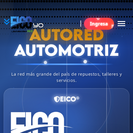
YO
Ingresa
B
AUTORED
360
AutoGestion
by
AUTOMOTRIZ
La red más grande del país de repuestos, talleres y
servicios.
EICO®