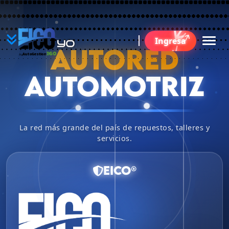
YO
Ingresa
B
AUTORED
360
AutoGestion
by
AUTOMOTRIZ
La red más grande del país de repuestos, talleres y
servicios.
EICO®