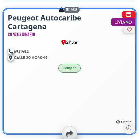
ID: 9683
Peugeot Autocaribe
Liviano
Cartagena
Concesionario
Bolívar
6931482
Calle 30 No40-19
Peugeot
3 Views