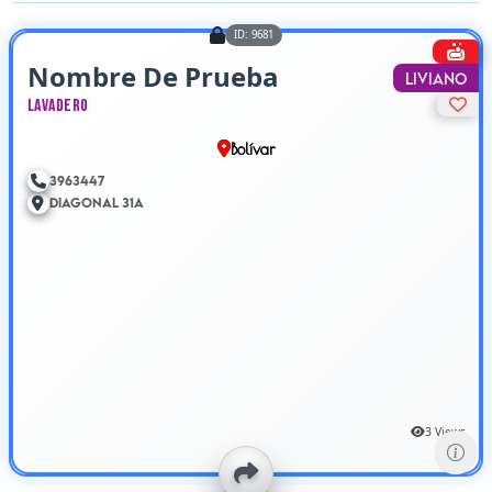
ID: 9681
Nombre De Prueba
Liviano
Lavadero
Bolívar
3963447
Diagonal 31A
3 Views