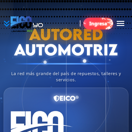
YO
Ingresa
B
AUTORED
360
AutoGestion
by
AUTOMOTRIZ
La red más grande del país de repuestos, talleres y
servicios.
EICO®