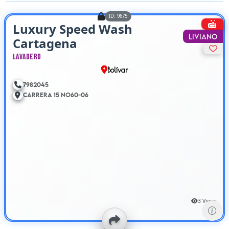
ID: 9675
Luxury Speed Wash
Liviano
Cartagena
Lavadero
Bolívar
7982045
Carrera 15 No60-06
3 Views