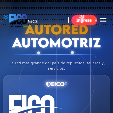
YO
Ingresa
B
AUTORED
360
AutoGestion
by
AUTOMOTRIZ
La red más grande del país de repuestos, talleres y
servicios.
EICO®