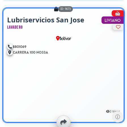
ID: 9673
Lubriservicios San Jose
Liviano
Lavadero
Bolívar
8801069
Carrera 100 No33A
3 Views