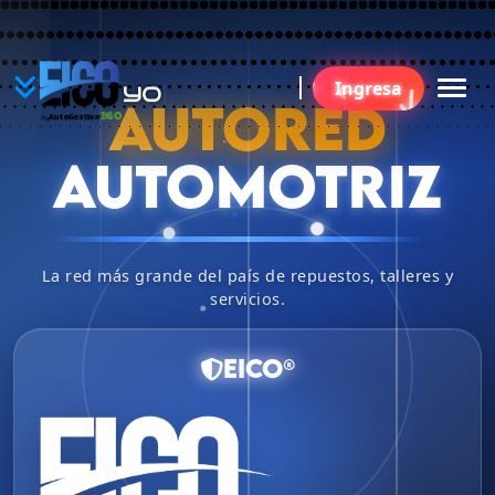
YO
Ingresa
BU
AUTORED
360
AutoGestion
by
AUTOMOTRIZ
La red más grande del país de repuestos, talleres y
servicios.
EICO®