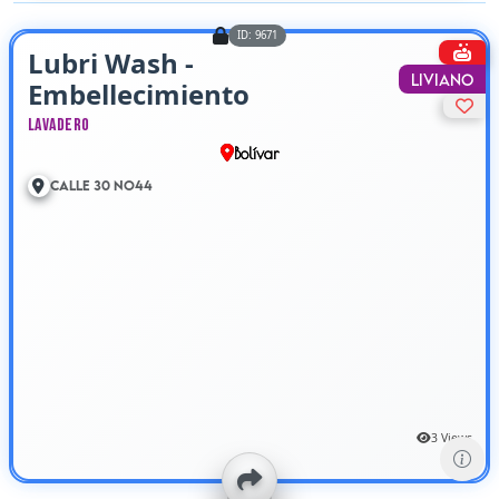
ID: 9671
Lubri Wash -
Liviano
Embellecimiento
Automotriz
Lavadero
Bolívar
Calle 30 No44
3 Views