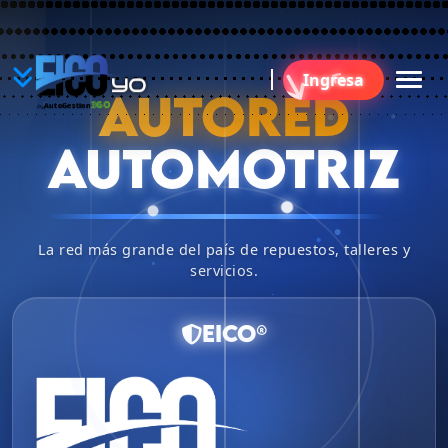
YO
Ingresa
B
AUTORED
360
AutoGestion
by
AUTOMOTRIZ
La red más grande del país de repuestos, talleres y
servicios.
EICO®