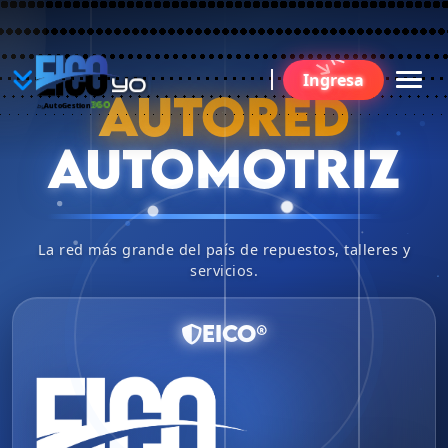
YO
Ingresa
BU
AUTORED
360
AutoGestion
by
AUTOMOTRIZ
La red más grande del país de repuestos, talleres y
servicios.
EICO®