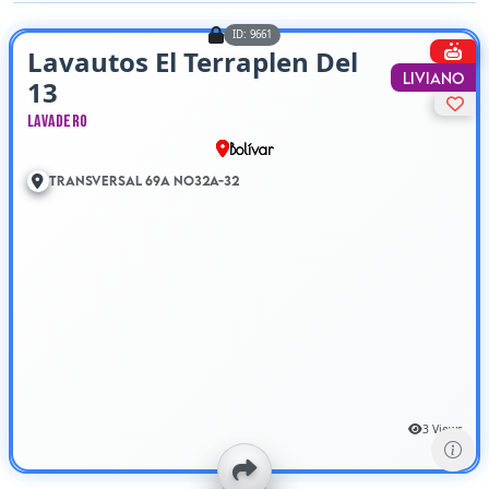
ID: 9661
Lavautos El Terraplen Del
Liviano
13
Lavadero
Bolívar
Transversal 69A No32A-32
3 Views