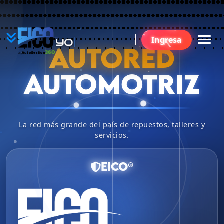
YO
Ingresa
B
AUTORED
360
AutoGestion
by
AUTOMOTRIZ
La red más grande del país de repuestos, talleres y
servicios.
EICO®