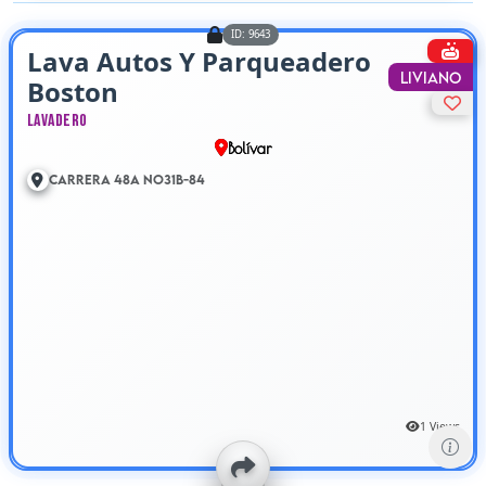
ID: 9643
Lava Autos Y Parqueadero
Liviano
Boston
Lavadero
Bolívar
Carrera 48A No31B-84
1 Views