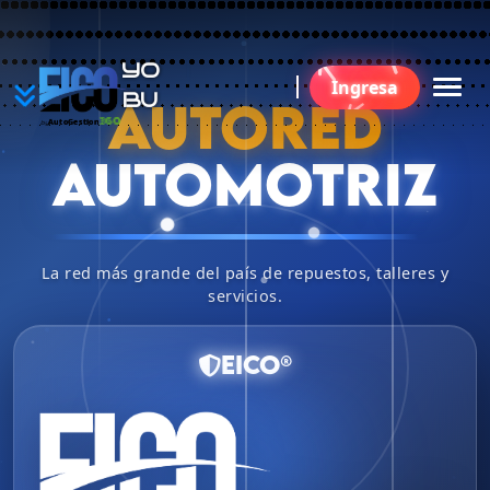
YO
Ingresa
BUSC
AUTORED
360
AutoGestion
by
AUTOMOTRIZ
La red más grande del país de repuestos, talleres y
servicios.
EICO®