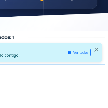
cados:
1
Ver todos
do contigo.