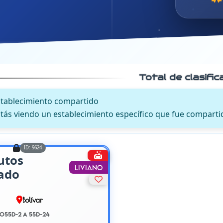
Total de clasifi
stablecimiento compartido
tás viendo un establecimiento específico que fue comparti
ID: 9624
utos
Liviano
ado
Bolívar
o55D-2 A 55D-24