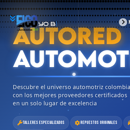
YO
arrow_forward_ios
AUTORED
BUSCO
360
AutoGestion
by
AUTOMOT
Descubre el universo automotriz colombi
con los mejores proveedores certificados
en un solo lugar de excelencia
Talleres Especializados
Repuestos Originales