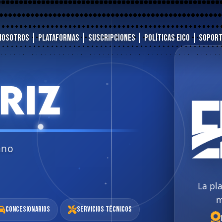
Nosotros
Plataformas
Suscripciones
Políticas EICO
Sopor
RIZ
ano
La pl
m
Concesionarios
Servicios Técnicos