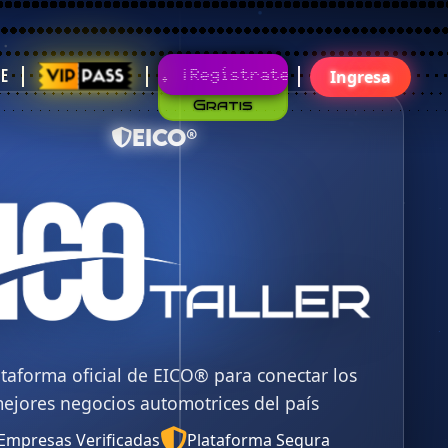
Gratis
¡Regístrate!¡Únete Ya!
te
Ingresa
EICO®
ataforma oficial de EICO® para conectar los
ejores negocios automotrices del país
Empresas Verificadas
Plataforma Segura