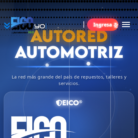
YO
Ingresa
B
AUTORED
360
AutoGestion
by
AUTOMOTRIZ
La red más grande del país de repuestos, talleres y
servicios.
EICO®