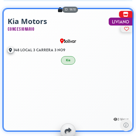
ID: 9618
Kia Motors
Liviano
Concesionario
Bolívar
148 Local 3 Carrera 3 No9
Kia
3 Views