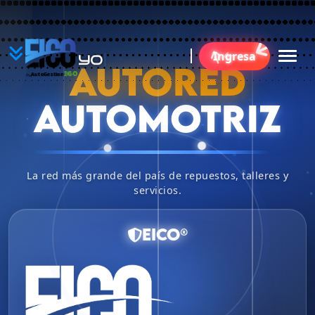
YO
Ingresa
B
AUTORED
360
AutoGestion
by
AUTOMOTRIZ
La red más grande del país de repuestos, talleres y
servicios.
EICO®