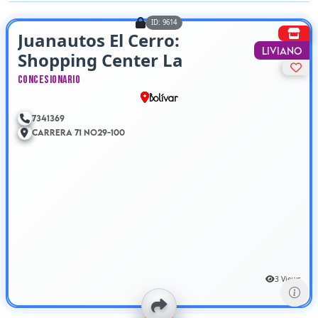
ID: 9614
Juanautos El Cerro:
Liviano
Shopping Center La
Plazuela
Concesionario
Bolívar
7341369
Carrera 71 No29-100
3 Views