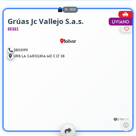
ID: 9609
Grúas Jc Vallejo S.a.s.
Liviano
Gruas
Bolívar
3803199
Urb La Carolina Mz C Lt 38
3 Views