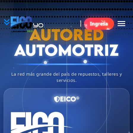
YO
Ingresa
B
AUTORED
360
AutoGestion
by
AUTOMOTRIZ
La red más grande del país de repuestos, talleres y
servicios.
EICO®