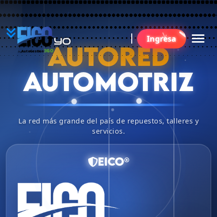
YO
Ingresa
BU
AUTORED
360
AutoGestion
by
AUTOMOTRIZ
La red más grande del país de repuestos, talleres y
servicios.
EICO®