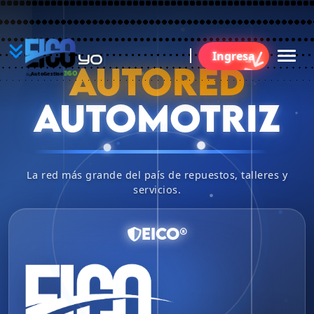
YO
Ingresa
BU
AUTORED
360
AutoGestion
by
AUTOMOTRIZ
La red más grande del país de repuestos, talleres y
servicios.
EICO®