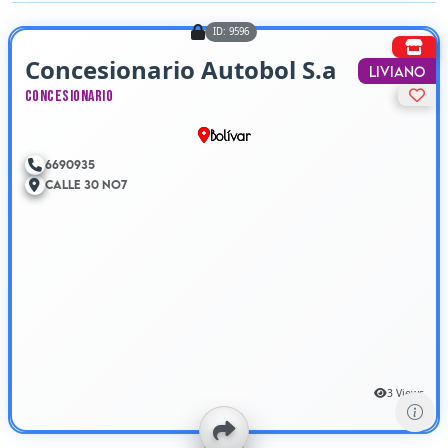
ID: 9596
Concesionario Autobol S.a
Liviano
Concesionario
Bolívar
6690935
Calle 30 No7
3 Views