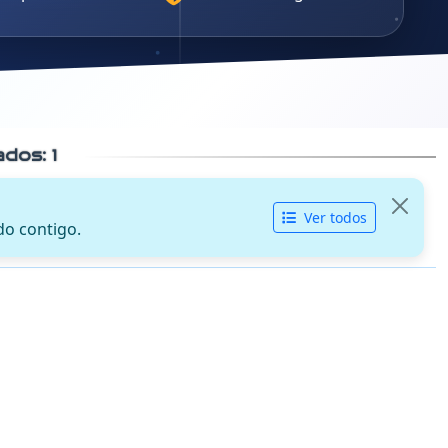
cados:
1
Ver todos
do contigo.