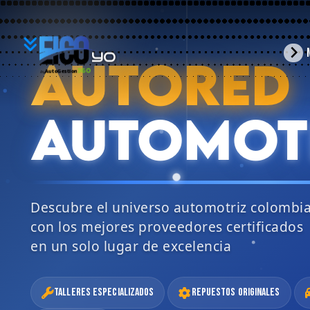
YO
arrow_forward_ios
AUTORED
BUSC
360
AutoGestion
by
AUTOMOT
Descubre el universo automotriz colombi
con los mejores proveedores certificados
en un solo lugar de excelencia
Talleres Especializados
Repuestos Originales