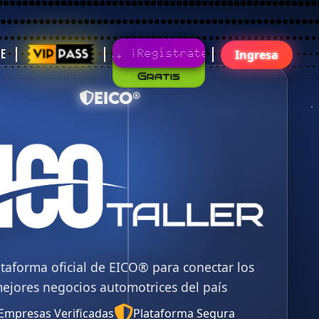
Gratis
¡Regístrate!¡Únete Ya!
te
Ingresa
EICO®
ataforma oficial de EICO® para conectar los
ejores negocios automotrices del país
Empresas Verificadas
Plataforma Segura