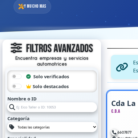
Y mucho mas
Filtros Avanzados
Encuentra empresas y servicios
E
automotrices
Es
Solo verificados
Solo destacados
Nombre o ID
Cda La
C.D.A
Categoría
6607877