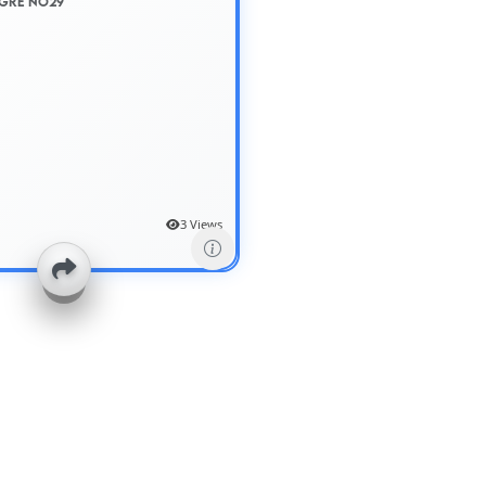
gre No29
3 Views