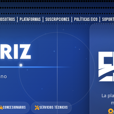
Nosotros
Plataformas
Suscripciones
Políticas EICO
Sopor
RIZ
ano
La pl
m
Concesionarios
Servicios Técnicos