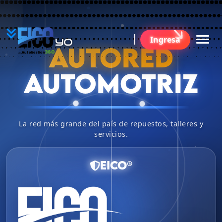
YO
Ingresa
BU
AUTORED
360
AutoGestion
by
AUTOMOTRIZ
La red más grande del país de repuestos, talleres y
servicios.
EICO®