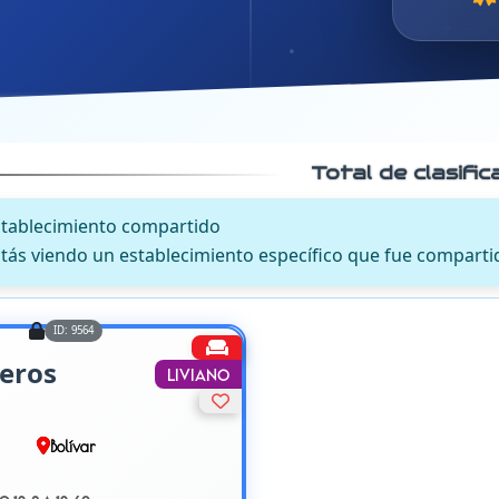
Total de clasifi
stablecimiento compartido
tás viendo un establecimiento específico que fue comparti
ID: 9564
eros
Liviano
Bolívar