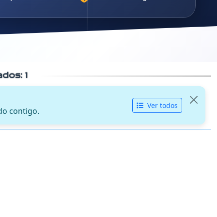
cados:
1
Ver todos
do contigo.