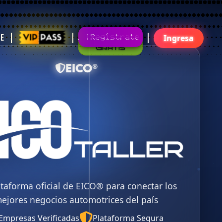
Gratis
¡Regístrate!¡Únete Ya!
te
Ingresa
EICO®
ataforma oficial de EICO® para conectar los
ejores negocios automotrices del país
Empresas Verificadas
Plataforma Segura