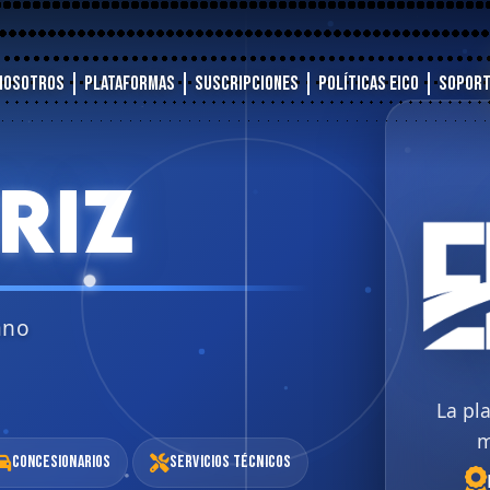
Nosotros
Plataformas
Suscripciones
Políticas EICO
Sopor
RIZ
ano
La pl
m
Concesionarios
Servicios Técnicos