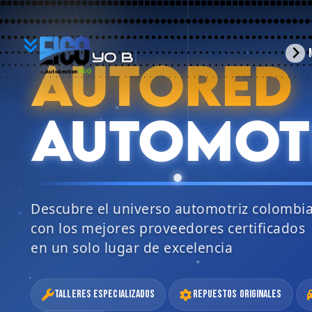
YO
arrow_forward_ios
AUTORED
BUSCO
360
AutoGestion
by
AUTOMOT
Descubre el universo automotriz colombi
con los mejores proveedores certificados
en un solo lugar de excelencia
Talleres Especializados
Repuestos Originales