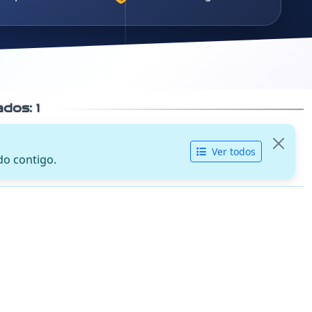
cados:
1
Ver todos
do contigo.