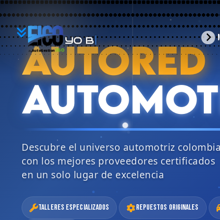
YO
arrow_forward_ios
AUTORED
BUSCO
360
AutoGestion
by
AUTOMOT
Descubre el universo automotriz colombi
con los mejores proveedores certificados
en un solo lugar de excelencia
Talleres Especializados
Repuestos Originales