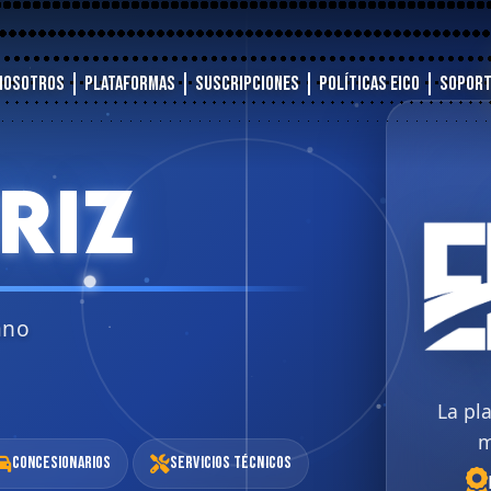
Nosotros
Plataformas
Suscripciones
Políticas EICO
Sopor
RIZ
ano
La pl
m
Concesionarios
Servicios Técnicos