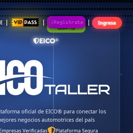
Gratis
¡Regístrate!¡Únete Ya!
te
Ingresa
EICO®
ataforma oficial de EICO® para conectar los
ejores negocios automotrices del país
Empresas Verificadas
Plataforma Segura