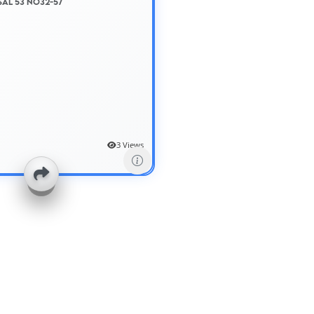
al 53 No32-57
3 Views