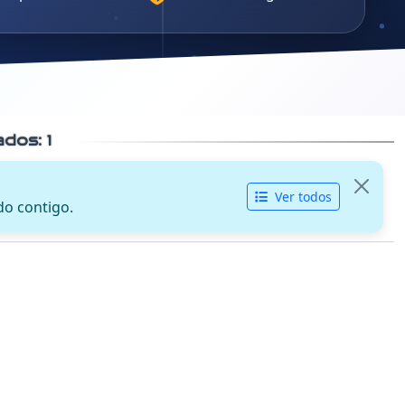
cados:
1
Ver todos
do contigo.