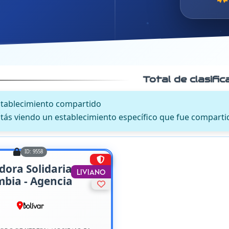
Total de clasifi
stablecimiento compartido
tás viendo un establecimiento específico que fue comparti
ID: 9558
ora Solidaria
Liviano
mbia - Agencia
eal
Bolívar