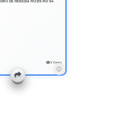
edro De Heredia No215 No 54
3 Views