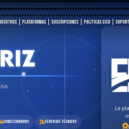
Nosotros
Plataformas
Suscripciones
Políticas EICO
Sopor
RIZ
ano
La pl
m
Concesionarios
Servicios Técnicos