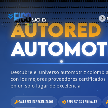
YO
arrow_forward_ios
AUTORED
BUSCO
360
AutoGestion
by
AUTOMOT
Descubre el universo automotriz colombi
con los mejores proveedores certificados
en un solo lugar de excelencia
Talleres Especializados
Repuestos Originales