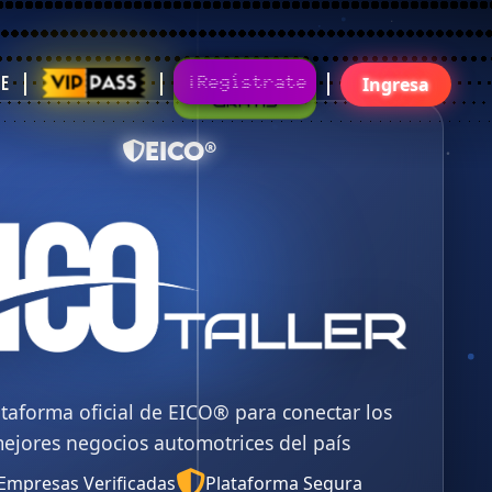
Gratis
¡Regístrate!¡Únete Ya!
te
Ingresa
EICO®
ataforma oficial de EICO® para conectar los
ejores negocios automotrices del país
Empresas Verificadas
Plataforma Segura