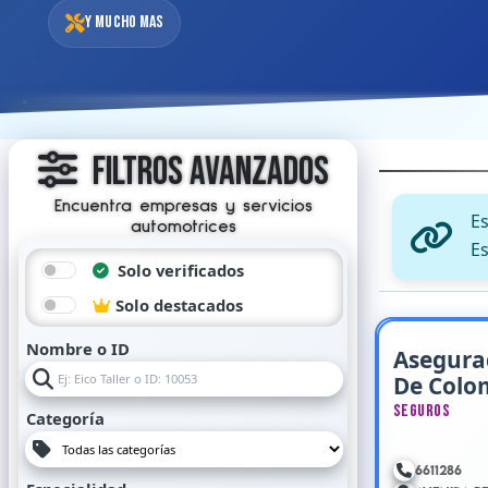
Y mucho mas
Filtros Avanzados
Encuentra empresas y servicios
E
automotrices
Es
Solo verificados
Solo destacados
Asegurad
Nombre o ID
De Colo
Ronda R
Seguros
Categoría
6611286