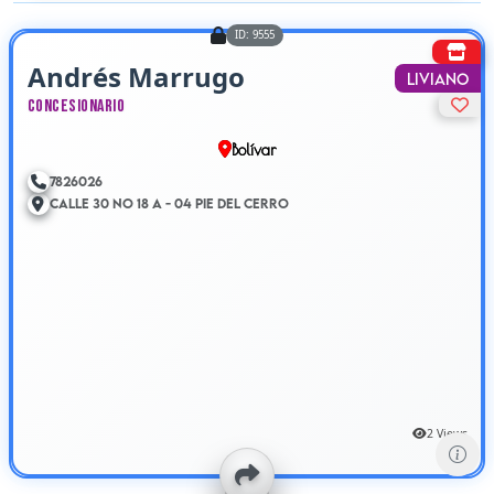
ID: 9555
Andrés Marrugo
Liviano
Concesionario
Bolívar
7826026
Calle 30 No 18 A - 04 Pie Del Cerro
2 Views