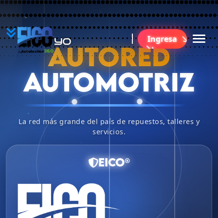
YO
Ingresa
B
AUTORED
360
AutoGestion
by
AUTOMOTRIZ
La red más grande del país de repuestos, talleres y
servicios.
EICO®