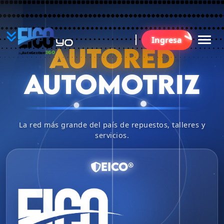
YO
Ingresa
BU
AUTORED
360
AutoGestion
by
AUTOMOTRIZ
La red más grande del país de repuestos, talleres y
servicios.
EICO®