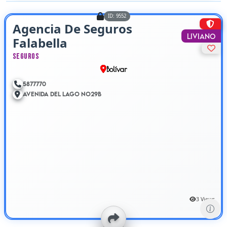
ID: 9552
Agencia De Seguros
Liviano
Falabella
Seguros
Bolívar
5877770
Avenida Del Lago No29B
3 Views