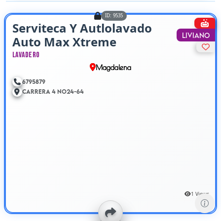
ID: 9535
Serviteca Y Autlolavado
Liviano
Auto Max Xtreme
Lavadero
Magdalena
6795879
Carrera 4 No24-64
1 Views