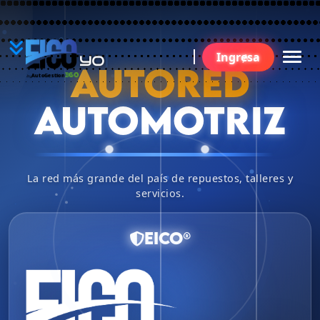
YO
Ingresa
BU
AUTORED
360
AutoGestion
by
AUTOMOTRIZ
La red más grande del país de repuestos, talleres y
servicios.
EICO®