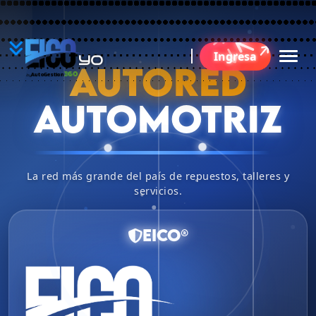
YO
Ingresa
B
AUTORED
360
AutoGestion
by
AUTOMOTRIZ
La red más grande del país de repuestos, talleres y
servicios.
EICO®