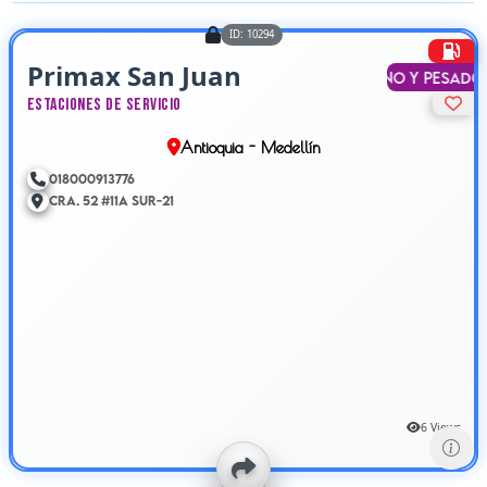
ID: 10294
Primax San Juan
Liviano y Pesado
Estaciones de Servicio
Antioquia - Medellín
018000913776
Cra. 52 #11A Sur-21
6 Views