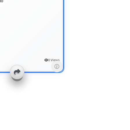
10
0 Views