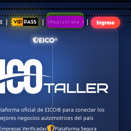
Gratis
¡Regístrate!¡Únete Ya!
te
Ingresa
EICO®
ataforma oficial de EICO® para conectar los
ejores negocios automotrices del país
Empresas Verificadas
Plataforma Segura