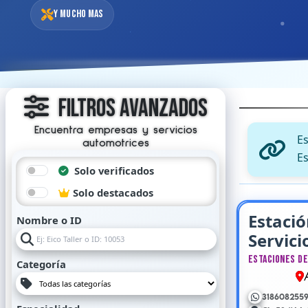
Y mucho mas
Filtros Avanzados
Encuentra empresas y servicios
E
automotrices
Es
Solo verificados
Solo destacados
Estació
Nombre o ID
Servici
Caraca
Estaciones de
Categoría
A
318608255