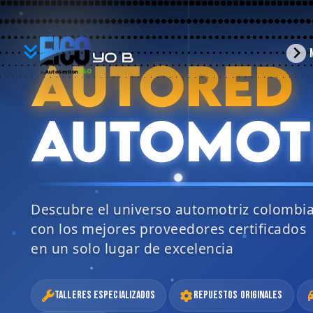
YO
arrow_forward_ios
AUTORED
BUSCO
360
AutoGestion
by
AUTOMOT
Descubre el universo automotriz colombi
con los mejores proveedores certificados
en un solo lugar de excelencia
Talleres Especializados
Repuestos Originales