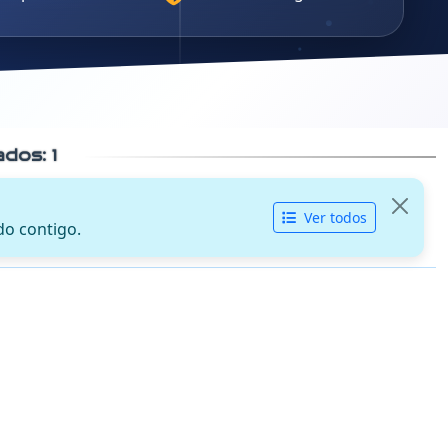
cados:
1
Ver todos
do contigo.