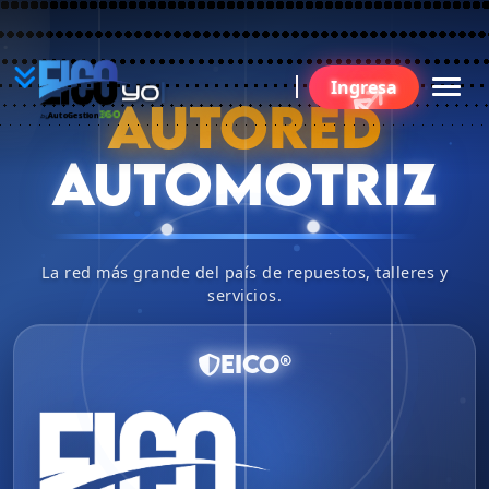
YO
Ingresa
BU
AUTORED
360
AutoGestion
by
AUTOMOTRIZ
La red más grande del país de repuestos, talleres y
servicios.
EICO®