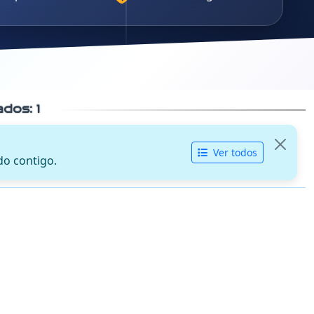
cados:
1
Ver todos
do contigo.