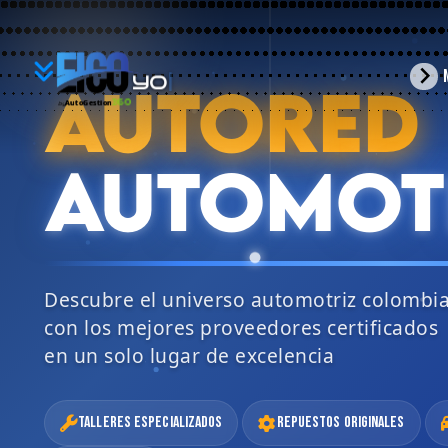
YO
arrow_forward_ios
AUTORED
BUSC
360
AutoGestion
by
AUTOMOT
Descubre el universo automotriz colombi
con los mejores proveedores certificados
en un solo lugar de excelencia
Talleres Especializados
Repuestos Originales