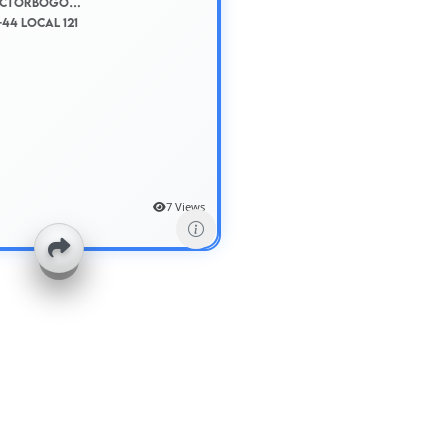
ceaconductorbogota.wixsite.com
-44 local 121
7 Views