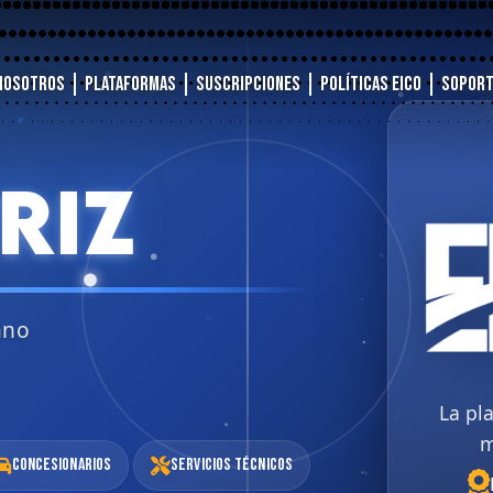
Nosotros
Plataformas
Suscripciones
Políticas EICO
Sopor
RIZ
ano
La pl
m
Concesionarios
Servicios Técnicos