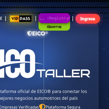
Gratis
¡Regístrate!¡Únete Ya!
te
Ingresa
EICO®
ataforma oficial de EICO® para conectar los
ejores negocios automotrices del país
Empresas Verificadas
Plataforma Segura