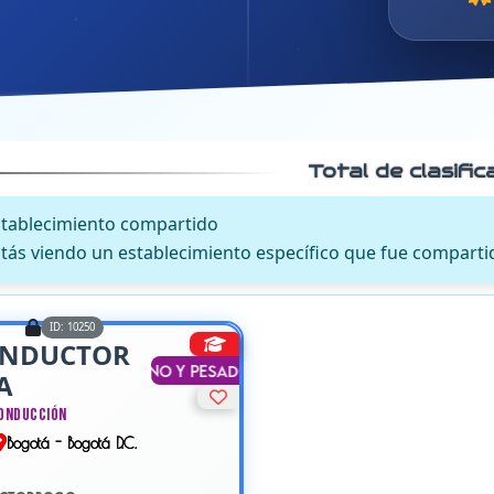
Total de clasifi
stablecimiento compartido
tás viendo un establecimiento específico que fue comparti
ID: 10250
ONDUCTOR
Liviano y Pesado
A
Conducción
Bogotá - Bogotá D.C.