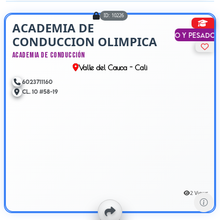
ID: 10226
ACADEMIA DE
Liviano y Pesado
CONDUCCION OLIMPICA
DE CALI
Academia de Conducción
Valle del Cauca - Cali
6023711160
Cl. 10 #58-19
2 Views