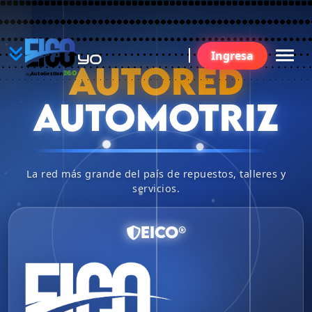
YO
Ingresa
BU
AUTORED
360
AutoGestion
by
AUTOMOTRIZ
La red más grande del país de repuestos, talleres y
servicios.
EICO®