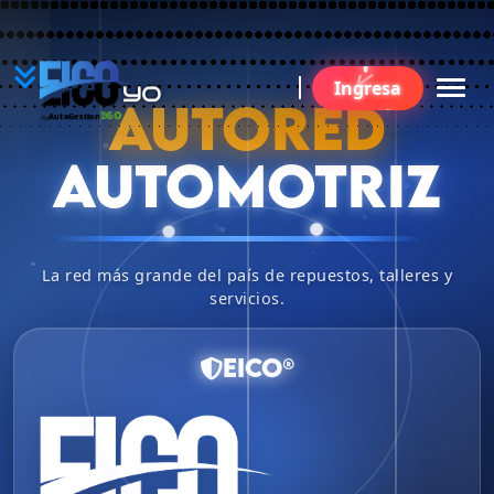
YO
Ingresa
B
AUTORED
360
AutoGestion
by
AUTOMOTRIZ
La red más grande del país de repuestos, talleres y
servicios.
EICO®