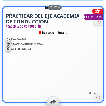
ID: 10214
PRACTICAR DEL EJE ACADEMIA
Liviano y Pesado
DE CONDUCCION
DOSQUEBRADAS
Academia de Conducción
Risaralda - Pereira
3166266683
practicardeleje.com
Cra. 16 #33-23
2 Views