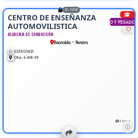
ID: 10208
CENTRO DE ENSEÑANZA
Liviano y Pesado
AUTOMOVILISTICA
ENSEÑANDO
Academia de Conducción
Risaralda - Pereira
3235133821
Cra. 4 #18-39
3 Views