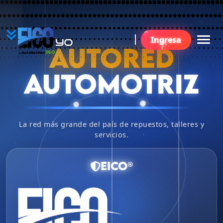
YO
Ingresa
BU
AUTORED
360
AutoGestion
by
AUTOMOTRIZ
La red más grande del país de repuestos, talleres y
servicios.
EICO®