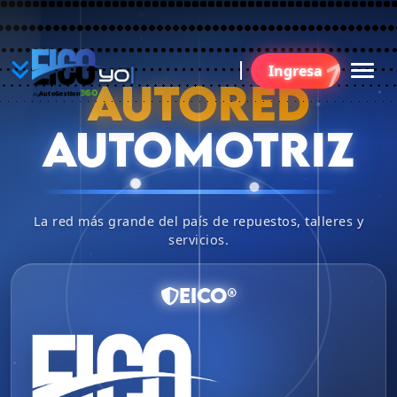
YO
Ingresa
BU
AUTORED
360
AutoGestion
by
AUTOMOTRIZ
La red más grande del país de repuestos, talleres y
servicios.
EICO®