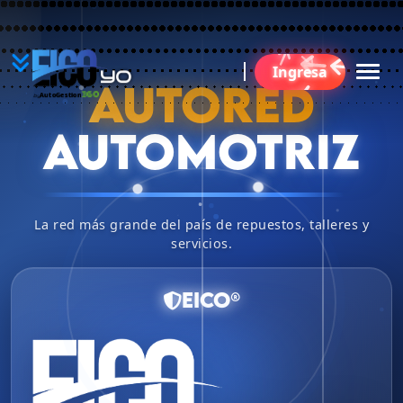
YO
Ingresa
BU
AUTORED
360
AutoGestion
by
AUTOMOTRIZ
La red más grande del país de repuestos, talleres y
servicios.
EICO®