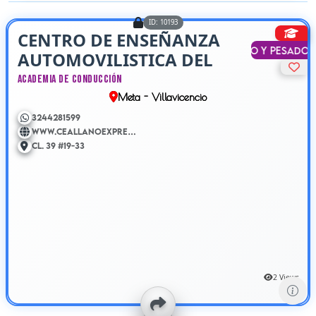
ID: 10193
CENTRO DE ENSEÑANZA
Liviano y Pesado
AUTOMOVILISTICA DEL
LLANO
Academia de Conducción
Meta - Villavicencio
3244281599
www.ceallanoexpress.com
Cl. 39 #19-33
2 Views