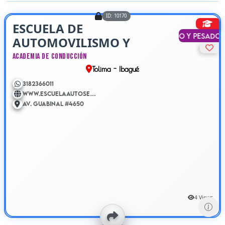
ID: 10170
ESCUELA DE
Liviano y Pesado
AUTOMOVILISMO Y
MOTOCICLISMO
Academia de Conducción
Tolima - Ibagué
3182366011
www.escuelaautoser.com
Av. Guabinal #4650
4 Views