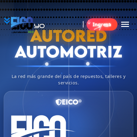
YO
Ingresa
B
AUTORED
360
AutoGestion
by
AUTOMOTRIZ
La red más grande del país de repuestos, talleres y
servicios.
EICO®