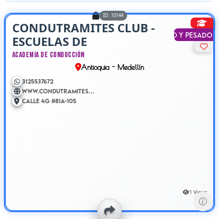
ID: 10144
CONDUTRAMITES CLUB -
Liviano y Pesado
ESCUELAS DE
CONDUCCION
Academia de Conducción
Antioquia - Medellín
3125537672
www.condutramitesclub.com.co
Calle 4G #81A-105
1 Views