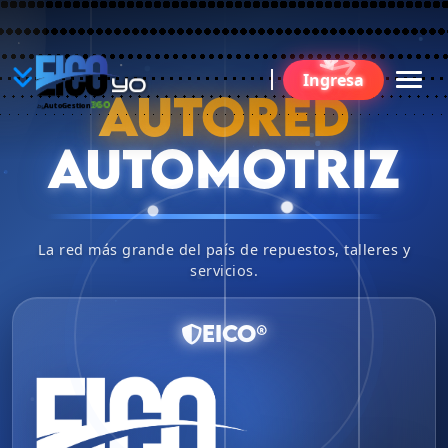
YO
Ingresa
B
AUTORED
360
AutoGestion
by
AUTOMOTRIZ
La red más grande del país de repuestos, talleres y
servicios.
EICO®