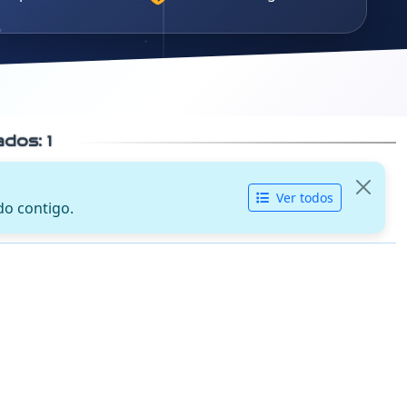
cados:
1
Ver todos
do contigo.