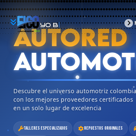
YO
arrow_forward_ios
AUTORED
BUSCO
360
AutoGestion
by
AUTOMOT
Descubre el universo automotriz colombi
con los mejores proveedores certificados
en un solo lugar de excelencia
Talleres Especializados
Repuestos Originales