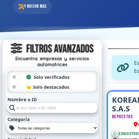
Y mucho mas
Filtros Avanzados
Encuentra empresas y servicios
E
automotrices
Es
Solo verificados
Solo destacados
KOREA
Nombre o ID
S.A.S
Repuestos
Categoría
3218313755