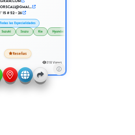
agram.com
orscali@gmai...
15 # 52 - 26
Todas las Especialidades
ta
Suzuki
Isuzu
Kia
Hyundai
SsangYong
Reseñas
318 Views