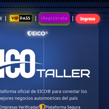
Gratis
¡Regístrate!¡Únete Ya!
te
Ingresa
EICO®
ataforma oficial de EICO® para conectar los
ejores negocios automotrices del país
Empresas Verificadas
Plataforma Segura