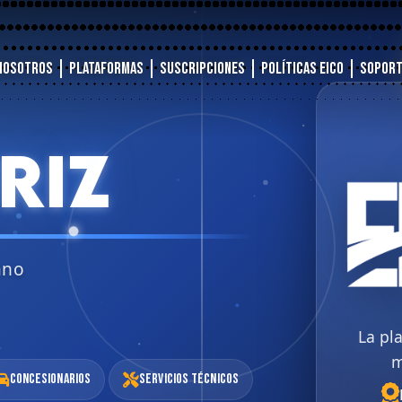
Nosotros
Plataformas
Suscripciones
Políticas EICO
Sopor
RIZ
ano
La pl
m
Concesionarios
Servicios Técnicos