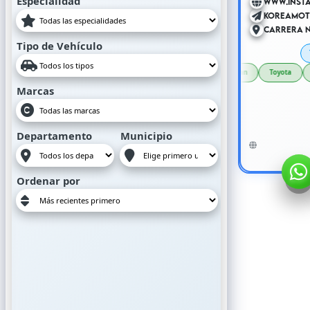
Especialidad
www.inst
koreamot
CARRERA N° 
Tipo de Vehículo
i
Chevrolet
Daewoo
Hyundai
Isuzu
Kia
Nissan
Toyo
Marcas
Departamento
Municipio
Ordenar por